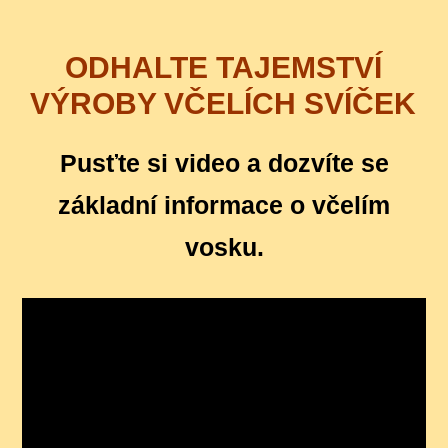
ODHALTE TAJEMSTVÍ
VÝROBY VČELÍCH SVÍČEK
Pusťte si video a dozvíte se
základní informace o včelím
vosku.
Video
přehrávač