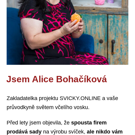
Jsem Alice Bohačíková
Zakladatelka projektu SVICKY.ONLINE a vaše
průvodkyně světem včelího vosku.
Před lety jsem objevila, že
spousta firem
prodává sady
na výrobu svíček,
ale nikdo vám