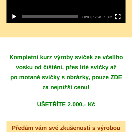
00:00
|
17:28
1.00x
Kompletní kurz výroby svíček ze včelího
vosku od čištění, přes lité svíčky až
po motané svíčky s obrázky, pouze ZDE
za nejnižší cenu!
UŠETŘÍTE 2.000,- Kč
Předám vám své zkušenosti s výrobou