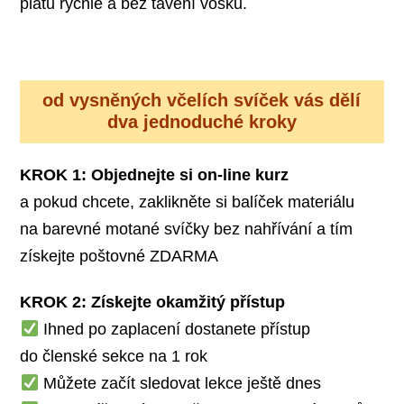
plátů rychle a bez tavení vosku.
od vysněných včelích svíček vás dělí
dva jednoduché kroky
KROK 1: Objednejte si on-line kurz
a pokud chcete, zaklikněte si balíček materiálu
na barevné motané svíčky bez nahřívání a tím
získejte poštovné ZDARMA
KROK 2: Získejte okamžitý přístup
Ihned po zaplacení dostanete přístup
do členské sekce na 1 rok
Můžete začít sledovat lekce ještě dnes