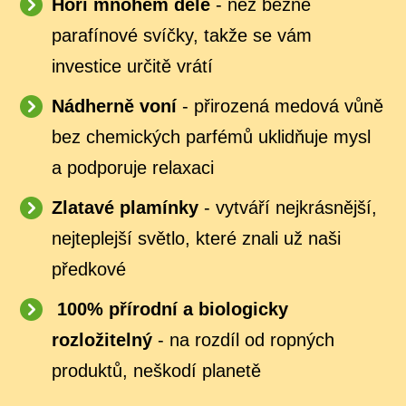
Hoří mnohem déle
- než běžné
parafínové svíčky, takže se vám
investice určitě vrátí
Nádherně voní
- přirozená medová vůně
bez chemických parfémů uklidňuje mysl
a podporuje relaxaci
Zlatavé plamínky
- vytváří nejkrásnější,
nejteplejší světlo, které znali už naši
předkové
100% přírodní a biologicky
rozložitelný
- na rozdíl od ropných
produktů, neškodí planetě