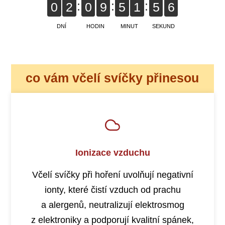
0
2
0
9
5
1
5
5
DNÍ
HODIN
MINUT
SEKUND
co vám včelí svíčky přinesou
Ionizace vzduchu
Včelí svíčky při hoření uvolňují negativní
ionty, které čistí vzduch od prachu
a alergenů, neutralizují elektrosmog
z elektroniky a podporují kvalitní spánek,