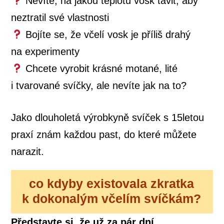
Nevíte, na jakou teplotu vosk tavit, aby
neztratil své vlastnosti
Bojíte se, že včelí vosk je příliš drahý
na experimenty
Chcete vyrobit krásné motané, lité
i tvarované svíčky, ale nevíte jak na to?
Jako dlouholetá výrobkyně svíček s 15letou
praxí znám každou past, do které můžete
narazit.
co kdyby existovala zkratka
k dokonalým včelím svíčkám?
Představte si, že už za pár dní...