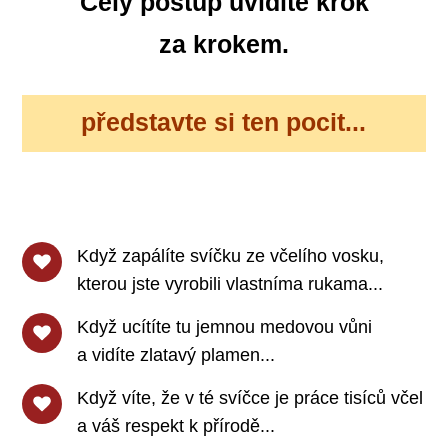
C
elý postup uvidíte krok
za krokem.
představte si ten pocit...
Když zapálíte svíčku ze včelího vosku,
kterou jste vyrobili vlastníma rukama...
Když ucítíte tu jemnou medovou vůni
a vidíte zlatavý plamen...
Když víte, že v té svíčce je práce tisíců včel
a váš respekt k přírodě...