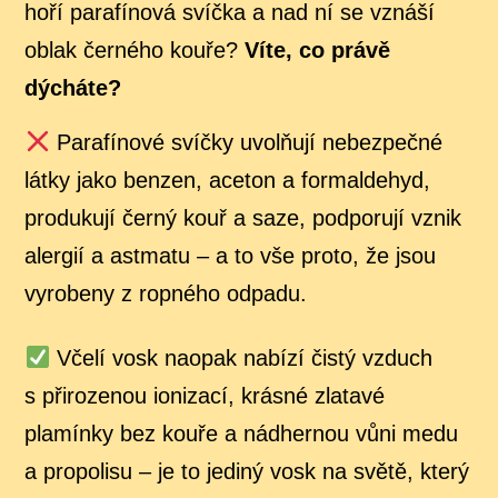
hoří parafínová svíčka a nad ní se vznáší
oblak černého kouře?
Víte, co právě
dýcháte?
Parafínové svíčky uvolňují nebezpečné
látky jako benzen, aceton a formaldehyd,
produkují černý kouř a saze, podporují vznik
alergií a astmatu – a to vše proto, že jsou
vyrobeny z ropného odpadu.
Včelí vosk naopak nabízí čistý vzduch
s přirozenou ionizací, krásné zlatavé
plamínky bez kouře a nádhernou vůni medu
a propolisu – je to jediný vosk na světě, který