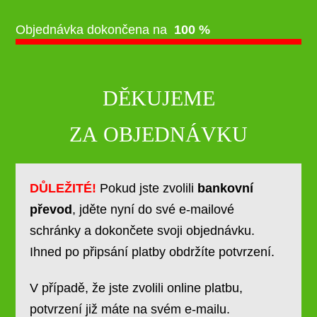
Objednávka dokončena na
100 %
DĚKUJEME
ZA OBJEDNÁVKU
DŮLEŽITÉ!
Pokud jste zvolili
bankovní
převod
, jděte nyní do své e-mailové
schránky a dokončete svoji objednávku.
Ihned po připsání platby obdržíte potvrzení.
V případě, že jste zvolili online platbu,
potvrzení již máte na svém e-mailu.