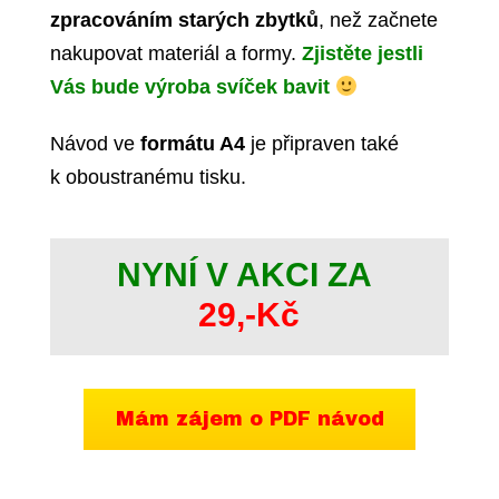
zpracováním starých zbytků
, než začnete
nakupovat materiál a formy.
Zjistěte jestli
Vás bude výroba svíček bavit
Návod ve
formátu A4
je připraven také
k oboustranému tisku
.
NYNÍ
V AKCI ZA
29,-Kč
Mám zájem o PDF návod