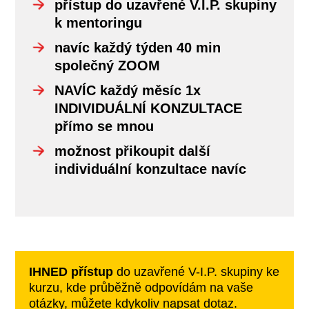
přístup do uzavřené V.I.P. skupiny
k mentoringu
navíc každý týden 40 min
společný ZOOM
NAVÍC každý měsíc 1x
INDIVIDUÁLNÍ KONZULTACE
přímo se mnou
možnost přikoupit další
individuální konzultace navíc
IHNED přístup
do uzavřené V-I.P. skupiny ke
kurzu,
kde průběžně odpovídám na vaše
otázky, můžete kdykoliv napsat dotaz.