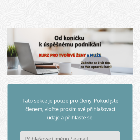
Tato sekce je pouze pro členy. Pokud jste
členem, vložte prosím své přihlašovací
údaje a přihlaste se.