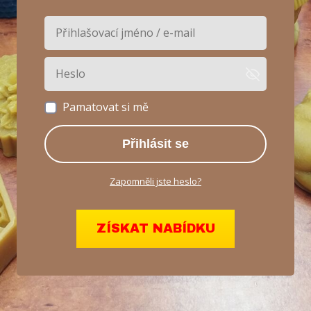
Pamatovat si mě
Přihlásit se
Zapomněli jste heslo?
ZÍSKAT NABÍDKU