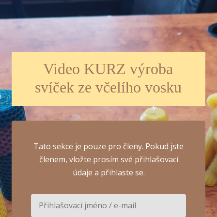
Video KURZ výroba
svíček ze včelího vosku
Tato sekce je pouze pro členy. Pokud jste
členem, vložte prosím své přihlašovací
údaje a přihlaste se.