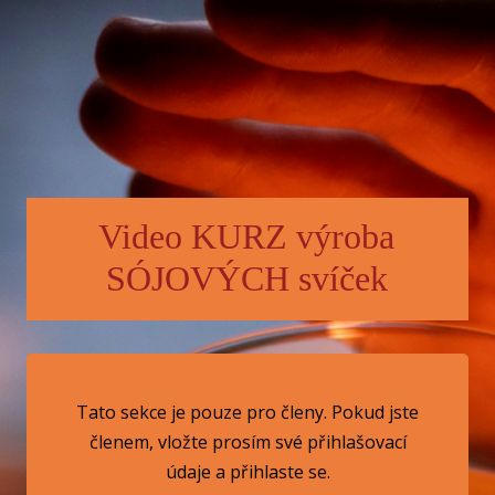
Video KURZ výroba
SÓJOVÝCH svíček
Tato sekce je pouze pro členy. Pokud jste
členem, vložte prosím své přihlašovací
údaje a přihlaste se.