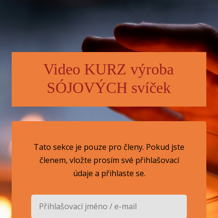
Video KURZ výroba
SÓJOVÝCH svíček
Tato sekce je pouze pro členy. Pokud jste
členem, vložte prosím své přihlašovací
údaje a přihlaste se.