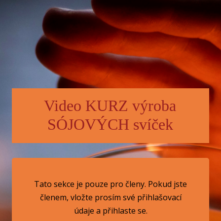
Video KURZ výroba
SÓJOVÝCH svíček
Tato sekce je pouze pro členy. Pokud jste
členem, vložte prosím své přihlašovací
údaje a přihlaste se.