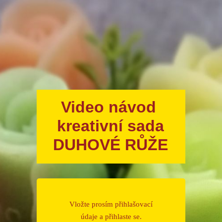
Video návod
kreativní sada
DUHOVÉ RŮŽE
Vložte prosím přihlašovací
údaje a přihlaste se.