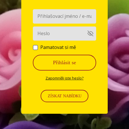
Pamatovat si mě
Přihlásit se
Zapomněli jste heslo?
ZÍSKAT NABÍDKU