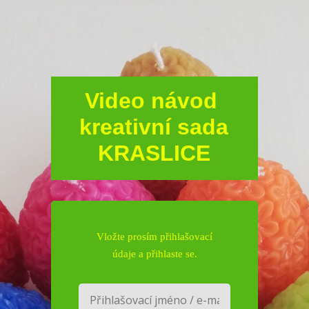
Video návod
kreativní sada
KRASLICE
Vložte prosím přihlašovací
údaje a přihlaste se.