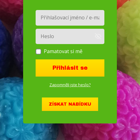
Pamatovat si mě
Přihlásit se
Zapomněli jste heslo?
ZÍSKAT NABÍDKU