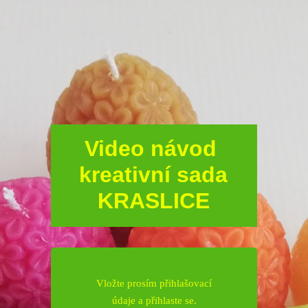
Video návod
kreativní sada
KRASLICE
Vložte prosím přihlašovací
údaje a přihlaste se.