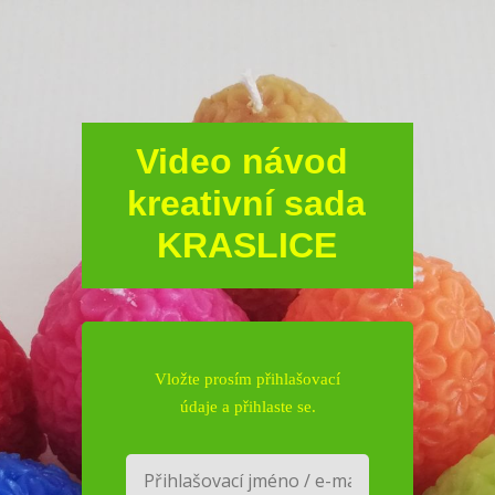
Video návod
kreativní sada
KRASLICE
Vložte prosím přihlašovací
údaje a přihlaste se.