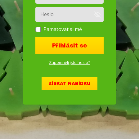
Pamatovat si mě
Přihlásit se
Zapomněli jste heslo?
ZÍSKAT NABÍDKU