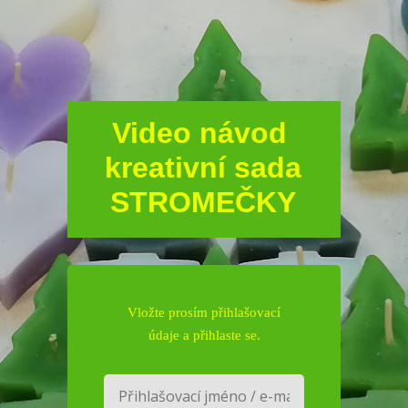
Video návod
kreativní sada
STROMEČKY
Vložte prosím přihlašovací
údaje a přihlaste se.