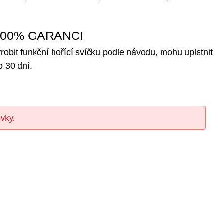
.
 100% GARANCI
obit funkční hořící svíčku podle návodu, mohu uplatnit
o 30 dní.
vky.