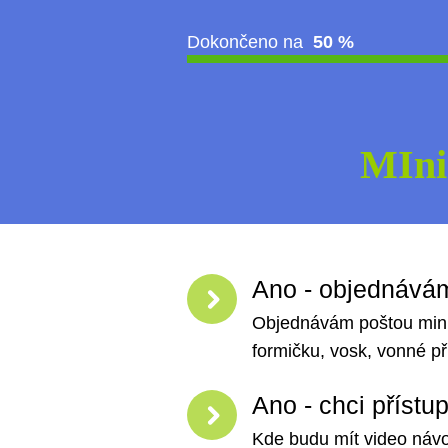
Dokončeno na
50 %
MIni
Ano - objednávám
Objednávám poštou mini 
formičku, vosk, vonné př
Ano - chci přístu
Kde budu mít video návo