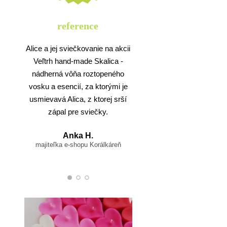
reference
Alice a jej sviečkovanie na akcii
Veľtrh hand-made Skalica -
nádherná vôňa roztopeného
vosku a esencií, za ktorými je
usmievavá Alica, z ktorej srší
zápal pre sviečky.
Anka H.
majiteľka e-shopu Korálkáreň
Anka H.
majiteľka e-shopu Korálkáre