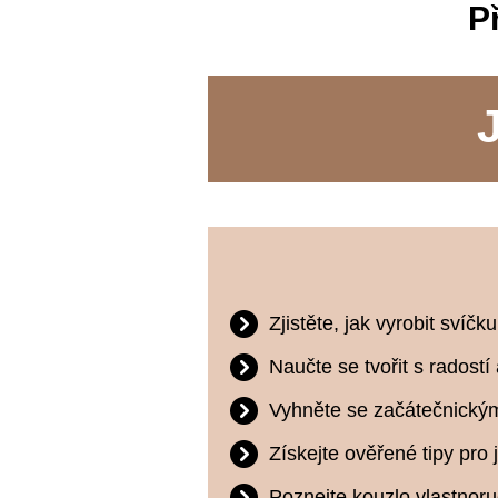
P
Zjistěte, jak vyrobit svíč
Naučte se tvořit s radostí 
Vyhněte se začátečnick
Získejte ověřené tipy pr
Poznejte kouzlo vlastnoru