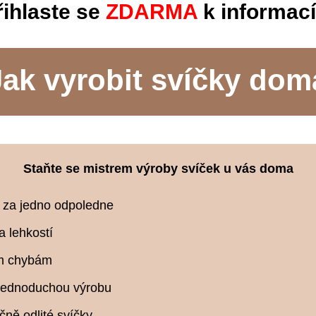
řihlaste se
ZDARMA
k informac
Jak vyrobit svíčky dom
Staňte se mistrem výroby svíček u vás doma
ku za jedno odpoledne
a lehkostí
ým chybám
o jednoduchou výrobu
čně odlité svíčky