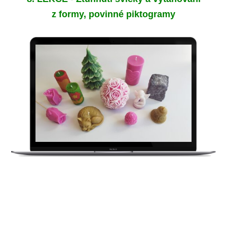
z formy, p
ovinné piktogramy