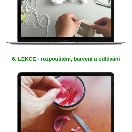
6. LEKCE - rozpouštění, barvení a odlévání