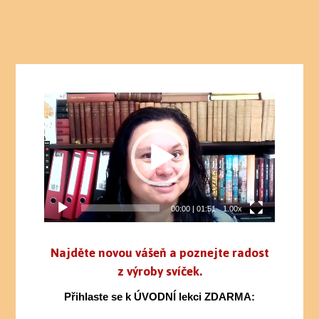
Video
přehrávač
00:00
|
01:51
1.00x
Najděte novou vášeň a poznejte radost
z výroby svíček.
Přihlaste se k ÚVODNÍ lekci ZDARMA: