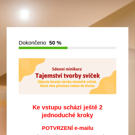
Dokončeno
50 %
Ke vstupu schází ještě 2
jednoduché kroky
POTVRZENÍ e-mailu