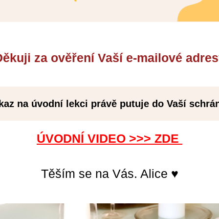
ěkuji za ověření Vaší e-mailové adre
az na úvodní lekci
právě putuje do Vaší schrá
ÚVODNÍ VIDEO >>> ZDE
Těším se na Vás. Alice ♥