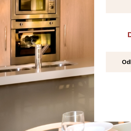
D
Odk