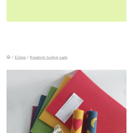
/
Eshop
/
Kreativní tvořivé sady