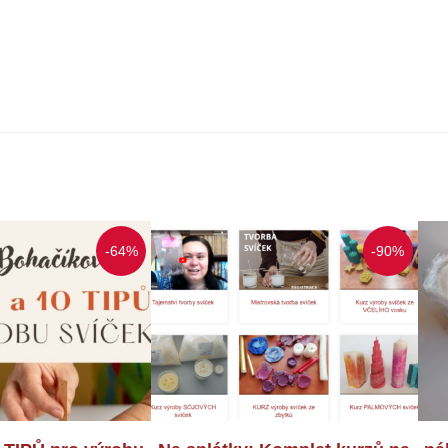
-64%
-90%