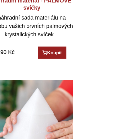
hradní materiál - PALMOVÉ
svíčky
náhradní sada materiálu na
obu vašich prvních palmových
krystalických svíček…
990
Kč
Koupit