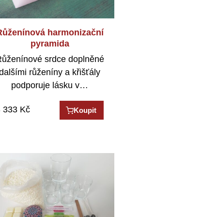
Růženínová harmonizační
pyramida
ůženínové srdce doplněné
dalšími růženíny a křišťály
podporuje lásku v…
 333
Kč
Koupit