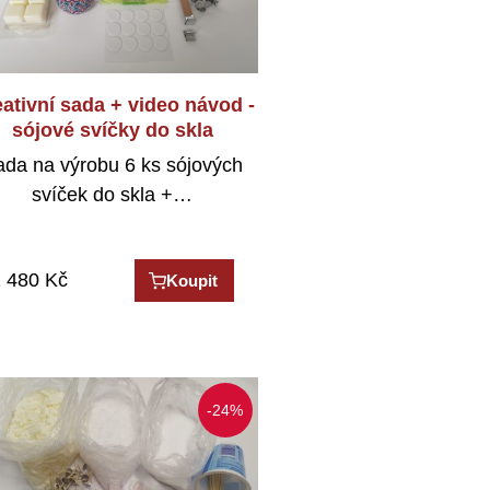
ativní sada + video návod -
sójové svíčky do skla
ada na výrobu 6 ks sójových
svíček do skla +…
 480
Kč
Koupit
-24%