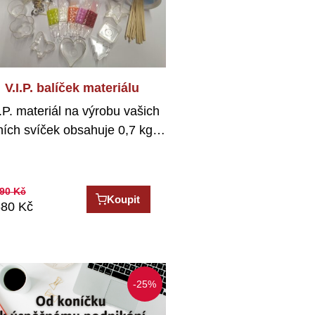
V.I.P. balíček materiálu
I.P. materiál na výrobu vašich
ních svíček obsahuje 0,7 kg…
90
Kč
Koupit
680
Kč
-25%