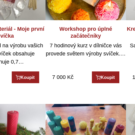
eriál - Moje první
Workshop pro úplné
Kre
svíčka
začátečníky
ál na výrobu vašich
7 hodinový kurz v dílničce vás
S
víček obsahuje
provede světem výroby svíček.…
huje 0,7…
7 000
Kč
1
Koupit
Koupit