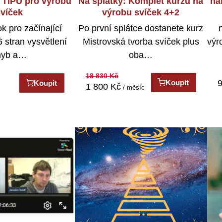
 TIPŮ pro výrobu
Na splátky: Komplet kurzů na
ná
svíček
výrobu svíček 4+2
k pro začínající
Po první splátce dostanete kurz
6 stran vysvětlení
Mistrovská tvorba svíček plus
výr
hyb a…
oba…
18 830
Kč
Koupit
Koupit
1 800
Kč
/ měsíc