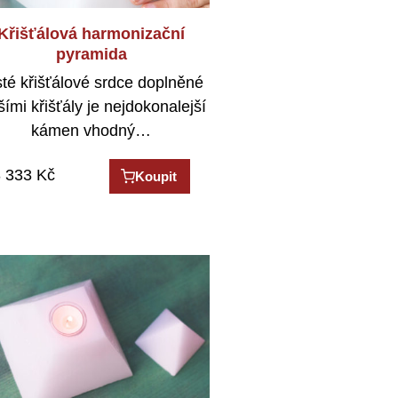
Křišťálová harmonizační
pyramida
sté křišťálové srdce doplněné
šími křišťály je nejdokonalejší
kámen vhodný…
 333
Kč
Koupit