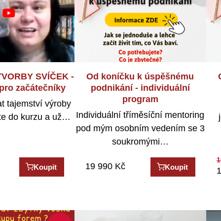
TVORBY SVÍČEK -
Od koníčku k úspěšnému
 pro začátečníky
podnikání - individuální
program
t tajemství výroby
Individuální tříměsíční mentoring
ďte do kurzu a už…
pod mým osobním vedením se 3
soukromými…
1
19 990
Kč
Koupit
Koupit
1