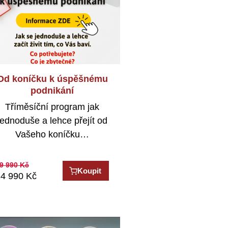
Od koníčku k úspěšnému
podnikání
Tříměsíční program jak
jednoduše a lehce přejít od
Vašeho koníčku…
9 990
Kč
Koupit
4 990
Kč