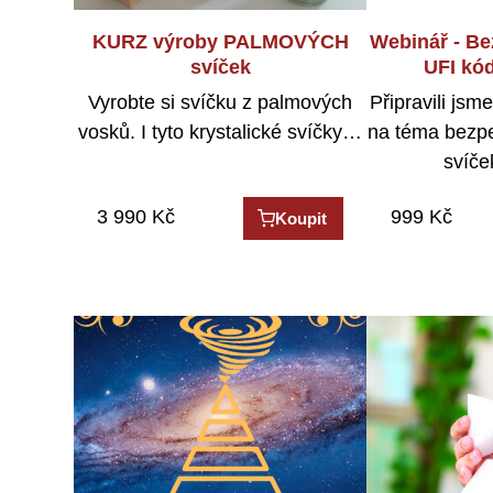
KURZ výroby PALMOVÝCH
Webinář - Be
svíček
UFI kó
Vyrobte si svíčku z palmových
Připravili js
vosků. I tyto krystalické svíčky…
na téma bezp
svíč
3 990
Kč
999
Kč
Koupit