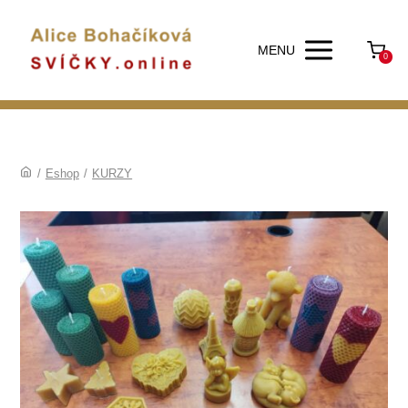
MENU
0
/
Eshop
/
KURZY