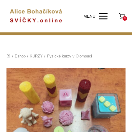
MENU
0
/
Eshop
/
KURZY
/
Fyzické kurzy v Olomouci