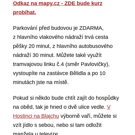
Odkaz na mapy.cz - ZDE bude kurz
probíhat
.
Parkování před budovou je ZDARMA,
z hlavního vlakového nádraží trvá cesta
pěšky 20 minut, z hlavního autobusového
nádraží 30 minut. Můžete také využít
tramvajovou linku č.4 (směr Pavlovičky),
vystoupíte na zastávce Bělidla a po 10
minutách jste na místě.
Pokud si někdo bude chtít zajít do hospůdky
na oběd, tak je hned o dvě ulice vedle.
V
Hostinci na Blajchu
výborně vaří, můžete si
vzít jídlo s sebou, nebo si tam odložit
manžela u televize.