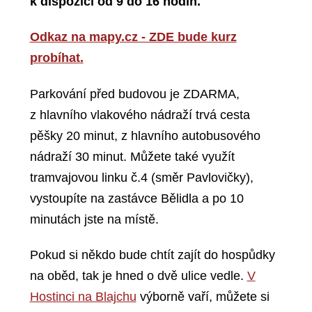
k dispozici od 9 do 16 hodin.
Odkaz na mapy.cz - ZDE bude kurz
probíhat
.
Parkování před budovou je ZDARMA,
z hlavního vlakového nádraží trvá cesta
pěšky 20 minut, z hlavního autobusového
nádraží 30 minut. Můžete také využít
tramvajovou linku č.4 (směr Pavlovičky),
vystoupíte na zastávce Bělidla a po 10
minutách jste na místě.
Pokud si někdo bude chtít zajít do hospůdky
na oběd, tak je hned o dvě ulice vedle.
V
Hostinci na Blajchu
výborně vaří, můžete si