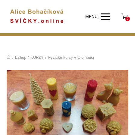
MENU
0
/
Eshop
/
KURZY
/
Fyzické kurzy v Olomouci