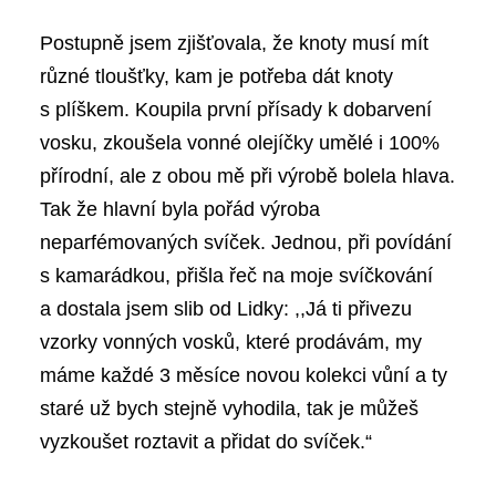
Postupně jsem zjišťovala, že knoty musí mít
různé tloušťky, kam je potřeba dát knoty
s plíškem. Koupila první přísady k dobarvení
vosku, zkoušela vonné olejíčky umělé i 100%
přírodní, ale z obou mě při výrobě bolela hlava.
Tak že hlavní byla pořád výroba
neparfémovaných svíček. Jednou, při povídání
s kamarádkou, přišla řeč na moje svíčkování
a dostala jsem slib od Lidky: ,,Já ti přivezu
vzorky vonných vosků, které prodávám, my
máme každé 3 měsíce novou kolekci vůní a ty
staré už bych stejně vyhodila, tak je můžeš
vyzkoušet roztavit a přidat do svíček.“