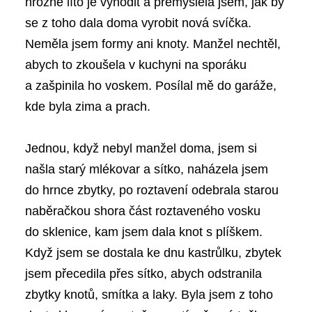
hrozně líto je vyhodit a přemýšlela jsem, jak by
se z toho dala doma vyrobit nová svíčka.
Neměla jsem formy ani knoty. Manžel nechtěl,
abych to zkoušela v kuchyni na sporáku
a zašpinila ho voskem. Posílal mě do garáže,
kde byla zima a prach.
Jednou, když nebyl manžel doma, jsem si
našla starý mlékovar a sítko, naházela jsem
do hrnce zbytky, po roztavení odebrala starou
naběračkou shora část roztaveného vosku
do sklenice, kam jsem dala knot s plíškem.
Když jsem se dostala ke dnu kastrůlku, zbytek
jsem přecedila přes sítko, abych odstranila
zbytky knotů, smítka a laky. Byla jsem z toho