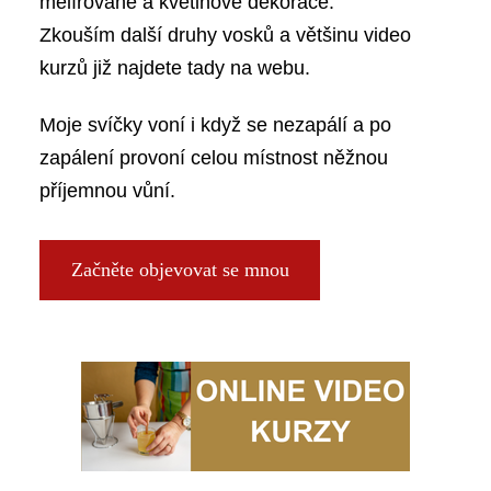
melírované a květinové dekorace.
Zkouším další druhy vosků a většinu video
kurzů již najdete tady na webu.
Moje svíčky voní i když se nezapálí a po
zapálení provoní celou místnost něžnou
příjemnou vůní.
Začněte objevovat se mnou