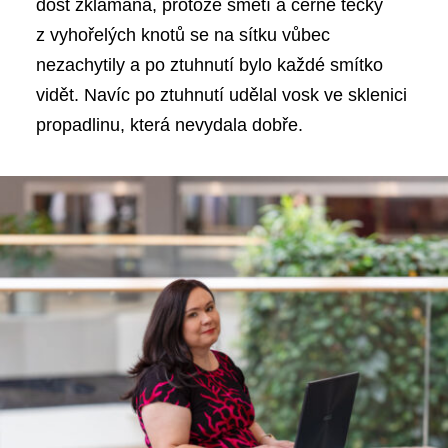
dost zklamaná, protože smetí a černé tečky
z vyhořelých knotů se na sítku vůbec
nezachytily a po ztuhnutí bylo každé smítko
vidět. Navíc po ztuhnutí udělal vosk ve sklenici
propadlinu, která nevydala dobře.