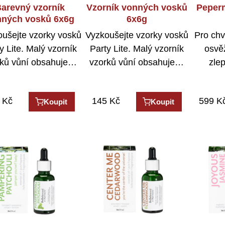
arevný vzorník
Vzorník vonných vosků
Peperm
nných vosků 6x6g
6x6g
ušejte vzorky vosků
Vyzkoušejte vzorky vosků
Pro chv
y Lite. Malý vzorník
Party Lite. Malý vzorník
osvě
rků vůní obsahuje…
vzorků vůní obsahuje…
zle
Kč
145
Kč
599
K
Koupit
Koupit