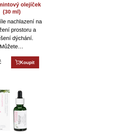
intový olejíček
(30 ml)
íle nachlazení na
žení prostoru a
pšení dýchání.
Můžete…
č
Koupit