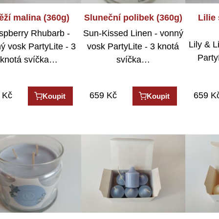
ěží malina (360g)
Sluneční polibek (360g)
Lilie
spberry Rhubarb -
Sun-Kissed Linen - vonný
Lily & 
ý vosk PartyLite - 3
vosk PartyLite - 3 knotá
Party
knotá svíčka…
svíčka…
Kč
659
Kč
659
K
Koupit
Koupit