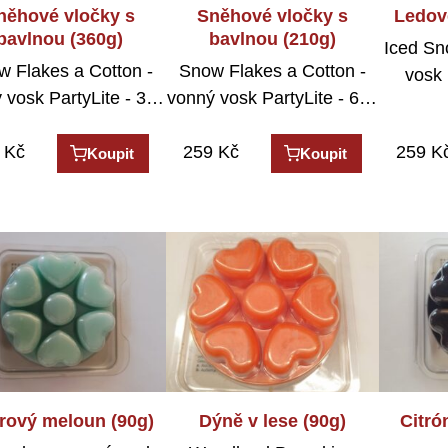
něhové vločky s
Sněhové vločky s
Ledov
bavlnou (360g)
bavlnou (210g)
Iced Sn
 Flakes a Cotton -
Snow Flakes a Cotton -
vosk 
 vosk PartyLite - 3…
vonný vosk PartyLite - 6…
Kč
259
Kč
259
K
Koupit
Koupit
rový meloun (90g)
Dýně v lese (90g)
Citró