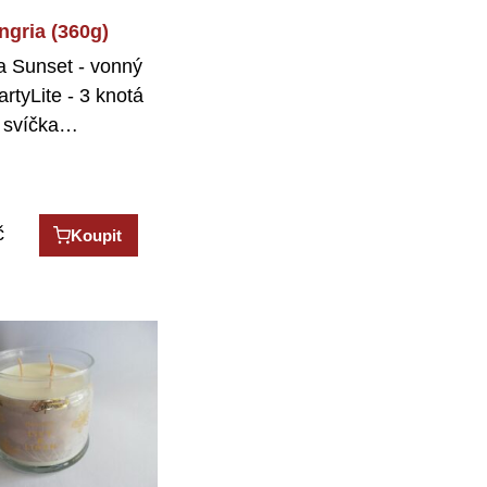
ngria (360g)
a Sunset - vonný
rtyLite - 3 knotá
svíčka…
č
Koupit