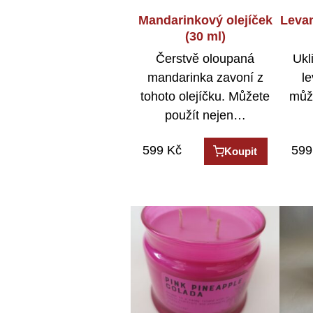
Mandarinkový olejíček
Levan
(30 ml)
Čerstvě oloupaná
Ukl
mandarinka zavoní z
le
tohoto olejíčku. Můžete
může
použít nejen…
599
Kč
599
Koupit