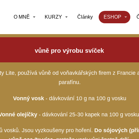
O MNĚ
KURZY
Články
ESHOP
Č
vůně pro výrobu svíček
rty Lite, používá vůně od voňavkářských firem z Francie 
parafínu.
Vonný vosk
- dávkování 10 g na 100 g vosku
Vonné olejíčky
- dávkování 25-30 kapek na 100 g vosku
ů vosků. Jsou vyzkoušeny pro hoření.
Do sójových (pří