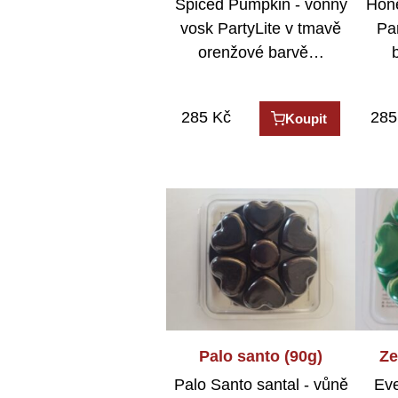
Spiced Pumpkin - vonný
Hone
vosk PartyLite v tmavě
Par
orenžové barvě…
285
Kč
285
Koupit
Palo santo (90g)
Ze
Palo Santo santal - vůně
Eve