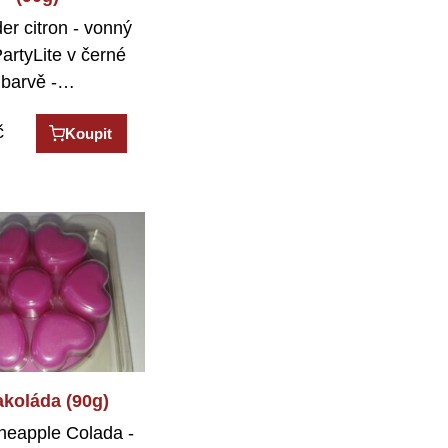
er citron - vonný
artyLite v černé
barvě -…
č
Koupit
akoláda (90g)
ineapple Colada -