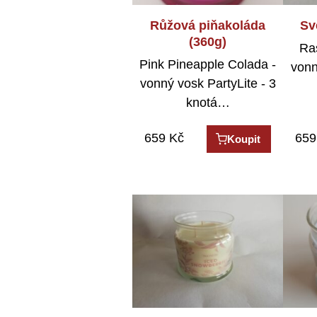
Růžová piňakoláda
Sv
(360g)
Ra
Pink Pineapple Colada -
vonn
vonný vosk PartyLite - 3
knotá…
659
Kč
659
Koupit