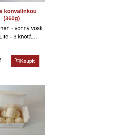
 s konvalinkou
(360g)
Linen - vonný vosk
Lite - 3 knotá…
č
Koupit