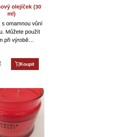
ový olejíček (30
ml)
k s omamnou vůní
u. Můžete použít
n při výrobě…
č
Koupit