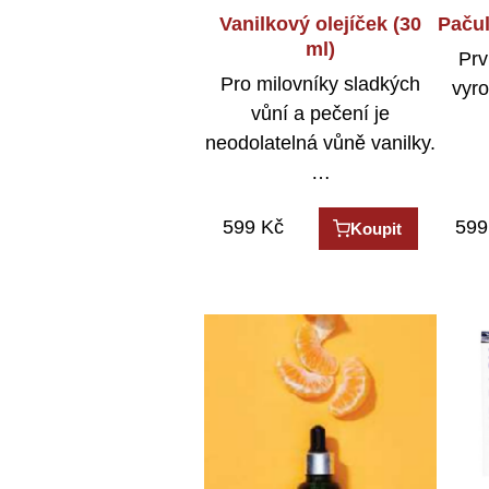
Vanilkový olejíček (30
Pačul
ml)
Prv
Pro milovníky sladkých
vyro
vůní a pečení je
neodolatelná vůně vanilky.
…
599
Kč
599
Koupit