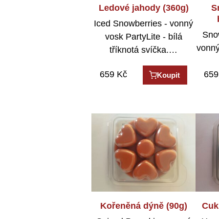
Ledové jahody (360g)
S
Iced Snowberries - vonný
Snow
vosk PartyLite - bílá
vonný
tříknotá svíčka.…
659
Kč
659
Koupit
Kořeněná dýně (90g)
Cuk