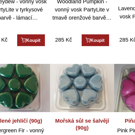
ydew - vonný vosk
Woodland Pumpkin -
Lavend
tyLite v tyrkysové
vonný vosk PartyLite v
vosk P
barvě - lámací…
tmavě orenžové barvě…
Kč
285
Kč
285
K
Koupit
Koupit
lené jehličí (90g)
Mořská sůl se šalvějí
Piň
(90g)
rgreen Fir - vonný
Pink P