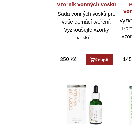
Vzorník vonných vosků
B
vo
Sada vonných vosků pro
Vyzko
vaše domácí tvoření.
Part
Vyzkoušejte vzorky
vzo
vosků…
350
Kč
145
Koupit