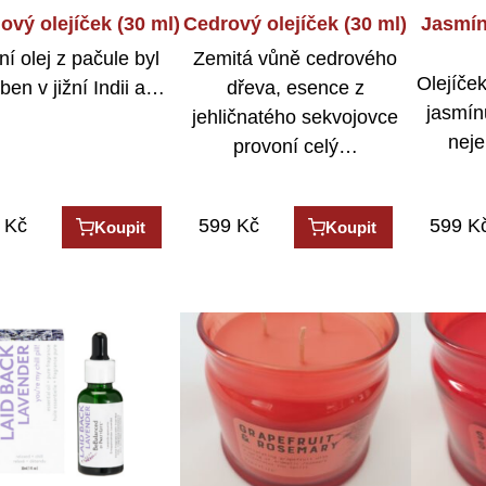
ový olejíček (30 ml)
Cedrový olejíček (30 ml)
Jasmín
ní olej z pačule byl
Zemitá vůně cedrového
Olejíče
ben v jižní Indii a…
dřeva, esence z
jasmín
jehličnatého sekvojovce
neje
provoní celý…
Kč
599
Kč
599
K
Koupit
Koupit