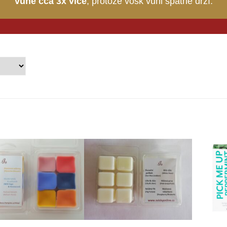
vůně cca 3x více
, protože vosk vůni špatně drží.