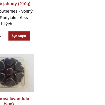
é jahody (210g)
owberries - vonný
PartyLite - 6 ks
bílých…
č
Koupit
nová levandule
(90g)