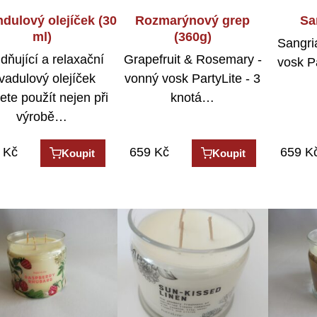
dulový olejíček (30
Rozmarýnový grep
Sa
ml)
(360g)
Sangri
idňující a relaxační
Grapefruit & Rosemary -
vosk Pa
vadulový olejíček
vonný vosk PartyLite - 3
te použít nejen při
knotá…
výrobě…
Kč
659
Kč
659
K
Koupit
Koupit