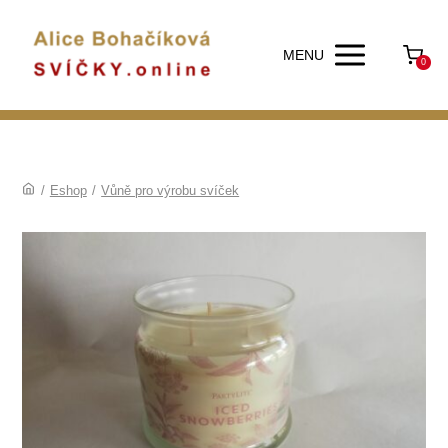
MENU
0
/
Eshop
/
Vůně pro výrobu svíček