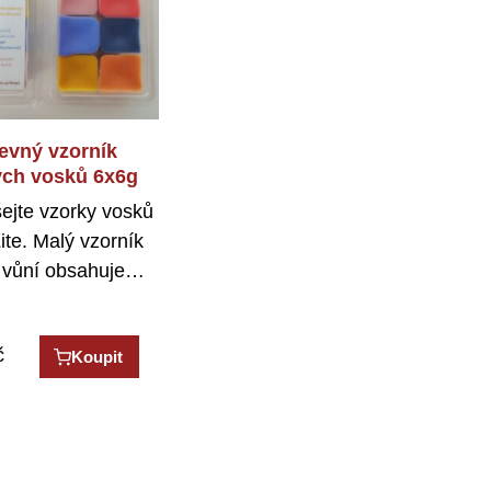
 olejíček (30 ml)
é jahody (360g)
evný vzorník
ch vosků 6x6g
owberries - vonný
 vůně cedrového
ejte vzorky vosků
PartyLite - bílá
va, esence z
ite. Malý vzorník
natého sekvojovce
knotá svíčka.…
 vůní obsahuje…
ovoní celý…
č
č
č
Koupit
Koupit
Koupit