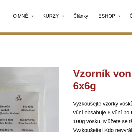
O MNĚ
KURZY
Články
ESHOP
Č
Vzorník vo
6x6g
Vyzkoušejte vzorky vosků
vůní obsahuje 6 vůní po 
100g vosku. Můžete se 
Vyzkoušejte! Kdo nevyrá