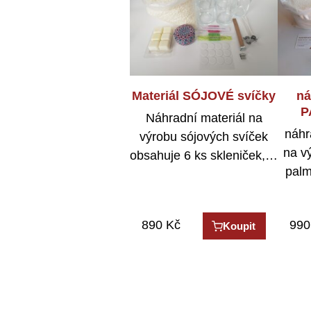
Pačulový olejíček (30 ml)
Levandulový olejíček (30
Materiál SÓJOVÉ svíčky
Mand
Van
ná
ml)
P
První olej z pačule byl
Náhradní materiál na
Uklidňující a relaxační
náhr
Pro
Č
vyroben v jižní Indii a…
výrobu sójových svíček
levadulový olejíček
na v
ma
obsahuje 6 ks skleniček,…
můžete použít nejen při
neodo
palm
toho
výrobě…
890
599
599
Kč
Kč
Kč
990
599
599
Koupit
Koupit
Koupit