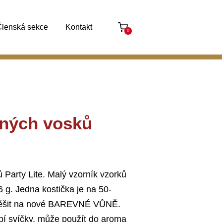
lenská sekce
Kontakt
0
nných vosků
 Party Lite. Malý vzorník vzorků
6 g. Jedna kostička je na 50-
těšit na nové BAREVNÉ VŮNĚ.
bí svíčky, může použít do aroma