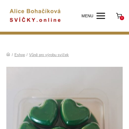
MENU
0
/
Eshop
/
Vůně pro výrobu svíček