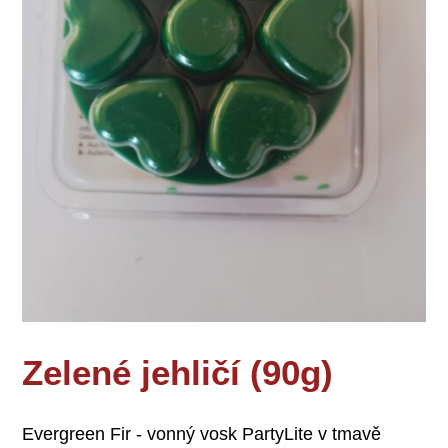
Zelené jehličí (90g)
Evergreen Fir - vonný vosk PartyLite v tmavě