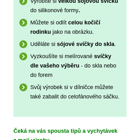
Vyrobíte si
velkou sójovou svíčku
do silikonové formy
.
Můžete si odlít
celou kočičí
rodinku
jako na obrázku.
Uděláte si
sójové svíčky do skla
.
Vyzkoušíte si melírované
svíčky
dle vašeho výběru
- do skla nebo
do forem
Svůj výrobek si v dílničce můžete
také zabalit do celofánového sáčku.
Čeká na vás spousta tipů a vychytávek