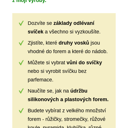
z mojí výroby.
Dozvíte se
základy odlévaní
svíček
a všechno si vyzkoušíte.
Zjistíte, které
druhy vosků
jsou
vhodné do forem a které do nádob.
Můžete si vybrat
vůni do svíčky
nebo si vyrobit svíčku bez
parfemace.
Naučíte se, jak na
údržbu
silikonových a plastových forem.
Budete vybírat z velkého množství
forem - růžičky, stromečky, růžové
koule, pyramida, klubíčka, různé