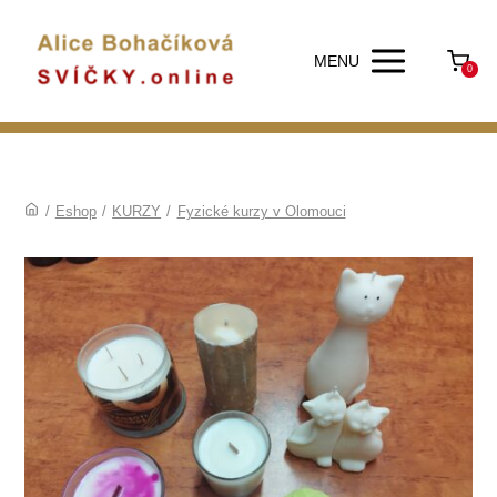
MENU
0
/
Eshop
/
KURZY
/
Fyzické kurzy v Olomouci