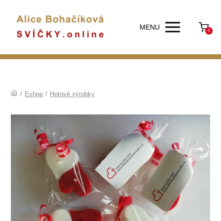
MENU
0
/
Eshop
/
Hotové výrobky