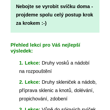
Nebojte se vyrobit svíčku doma -
projdeme spolu celý postup krok
za krokem :-)
Přehled lekcí pro Váš nejlepší
výsledek:
1. Lekce:
Druhy vosků a nádobí
na rozpouštění
2. Lekce:
Druhy skleniček a nádob,
příprava sklenic a knotů, dolévání,
propichování, zdobení
3. Lekce:
Vůně do sójových svíček