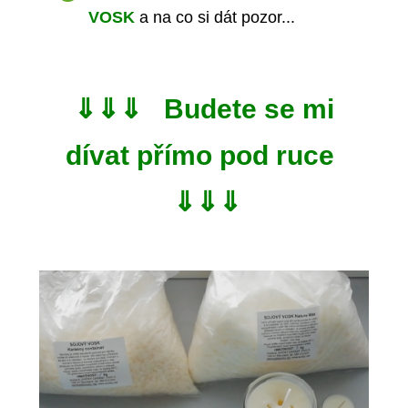
VOSK
a na co si dát pozor...
⇓⇓⇓ Budete se mi
dívat přímo pod ruce
⇓⇓⇓