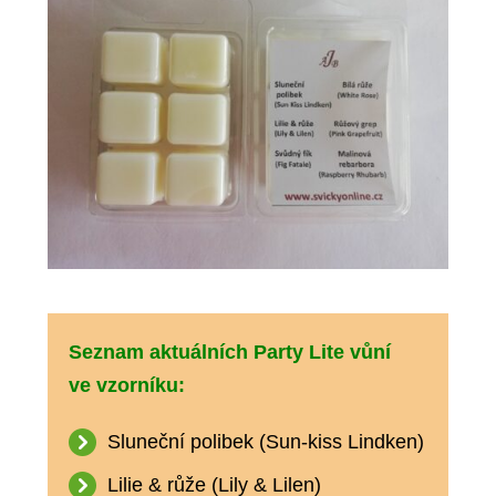
Seznam aktuálních Party Lite vůní
ve vzorníku:
Sluneční polibek (Sun-kiss Lindken)
Lilie & růže (Lily & Lilen)