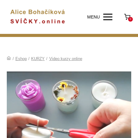
MENU
0
/
Eshop
/
KURZY
/
Video kurzy online