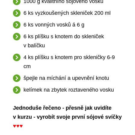
1000 g kvalitního sójového vosku
6 ks vyzkoušených skleniček 200 ml
6 ks vonných vosků á 6 g
6 ks plíšku s knotem do skleniček
v balíčku
4 ks plíšku s knotem pro skleničky 6-9
cm
špejle na míchání a upevnění knotu
kelímek na zbytek roztaveného vosku
Jednoduše řečeno - přesně jak uvidíte
v kurzu - vyrobít svoje první sójové svíčky
♥♥♥