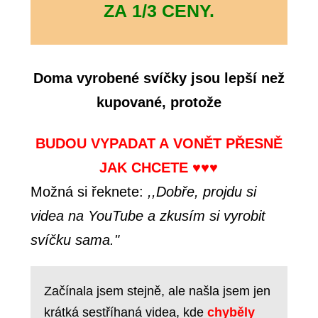
ZA 1/3 CENY.
Doma vyrobené svíčky jsou lepší než
kupované, p
rotože
BUDOU VYPADAT A VONĚT PŘESNĚ
JAK CHCETE ♥♥♥
Možná si řeknete:
,,Dobře, projdu si
videa na YouTube a zkusím si vyrobit
svíčku sama."
Začínala jsem stejně, ale našla jsem jen
krátká sestříhaná videa, kde
chyběly