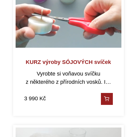
KURZ výroby SÓJOVÝCH svíček
Vyrobte si voňavou svíčku
z některého z přírodních vosků. I…
3 990
Kč