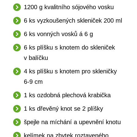
1200 g kvalitního sójového vosku
6 ks vyzkoušených skleniček 200 ml
6 ks vonných vosků á 6 g
6 ks plíšku s knotem do skleniček
v balíčku
4 ks plíšku s knotem pro skleničky
6-9 cm
1 ks ozdobná plechová krabička
1 ks dřevěný knot se 2 plíšky
špejle na míchání a upevnění knotu
kelímek na zbytek roztaveného