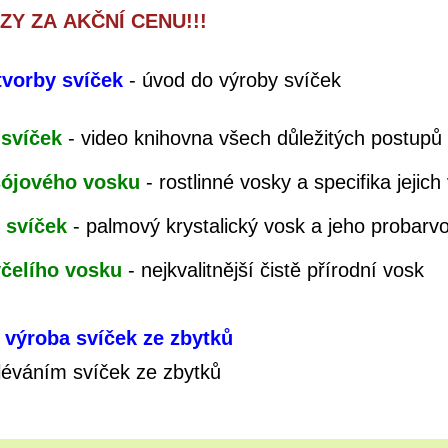
Y ZA AKČNÍ CENU!!!
tvorby svíček
- úvod do výroby svíček
 svíček
- video knihovna všech důležitých postupů
sójového vosku
- rostlinné vosky a specifika jejich
 svíček
- palmový krystalický vosk a jeho probarv
včelího vosku
- nejkvalitnější čistě přírodní vosk
výroba svíček ze zbytků
dléváním svíček ze zbytků