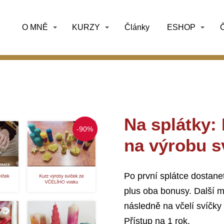
O MNĚ
KURZY
Články
ESHOP
Č
Na splátky:
-90%
na výrobu s
Po první splátce dostane
plus oba bonusy. Další m
následně na včelí svíčky
Přístup na 1 rok.