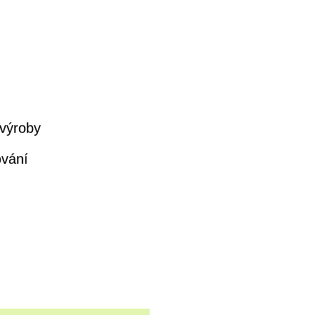
 výroby
ování