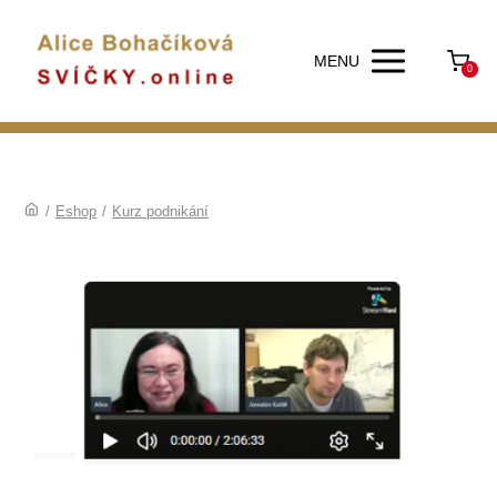
MENU
0
/
Eshop
/
Kurz podnikání