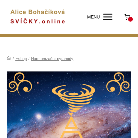
MENU
0
/
Eshop
/
Harmonizační pyramidy