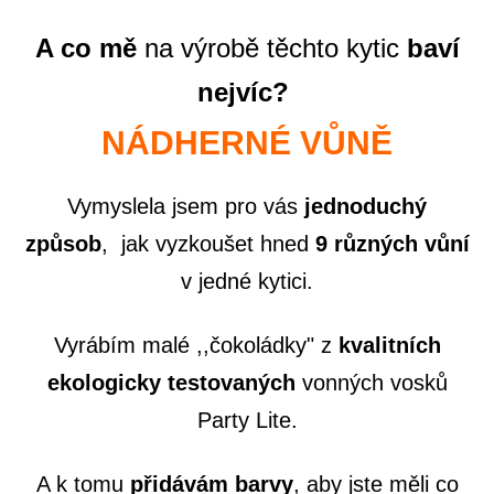
A co mě
na výrobě těchto kytic
baví
nejvíc?
NÁDHERNÉ VŮNĚ
Vymyslela jsem pro vás
jednoduchý
způsob
, jak vyzkoušet hned
9 různých vůní
v jedné kytici.
Vyrábím malé ,,čokoládky" z
kvalitních
ekologicky testovaných
vonných vosků
Party Lite.
A k tomu
přidávám
barvy
, aby jste měli c
o