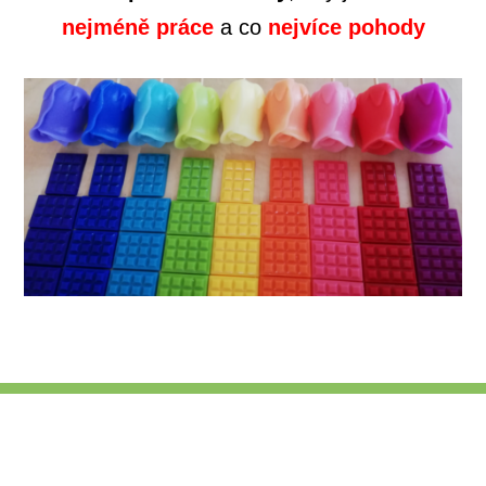
nejméně práce
a
co
nejvíce pohody