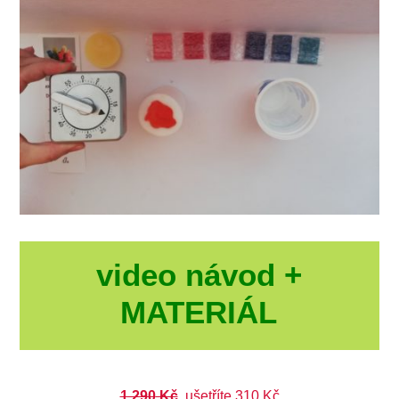
video návod +
MATERIÁL
1 290
Kč
, ušetříte 310 Kč