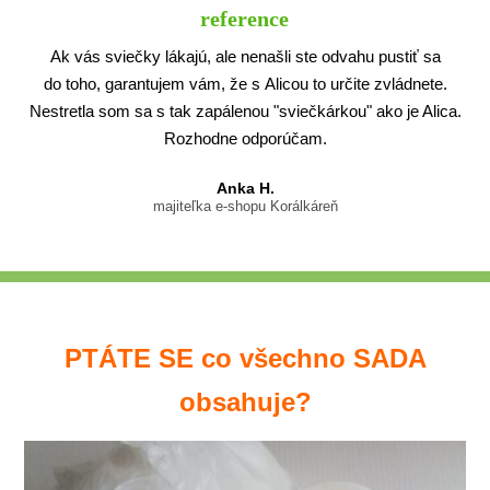
reference
Ak vás sviečky lákajú, ale nenašli ste odvahu pustiť sa
do toho, garantujem vám, že s Alicou to určite zvládnete.
Nestretla som sa s tak zapálenou "sviečkárkou" ako je Alica.
Rozhodne odporúčam.
Anka H.
majiteľka e-shopu Korálkáreň
PTÁTE SE co všechno SADA
obsahuje?