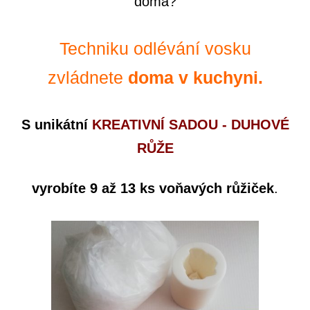
doma?
Techniku odlévání vosku
zvládnete
doma v kuchyni.
S unikátní
KREATIVNÍ SADOU - DUHOVÉ
RŮŽE
vyrobíte
9 až 13 ks voňavých růžiček
.