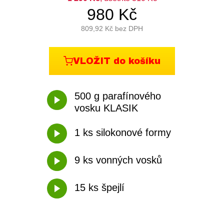
980
Kč
809,92
Kč bez DPH
VLOŽIT do košíku
500 g parafínového
vosku KLASIK
1 ks silokonové formy
9 ks vonných vosků
15 ks špejlí