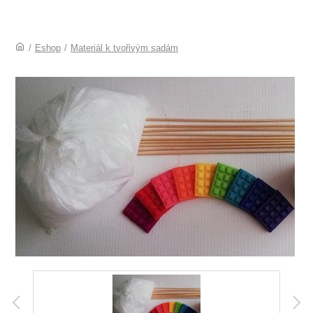
/
Eshop
/
Materiál k tvořivým sadám