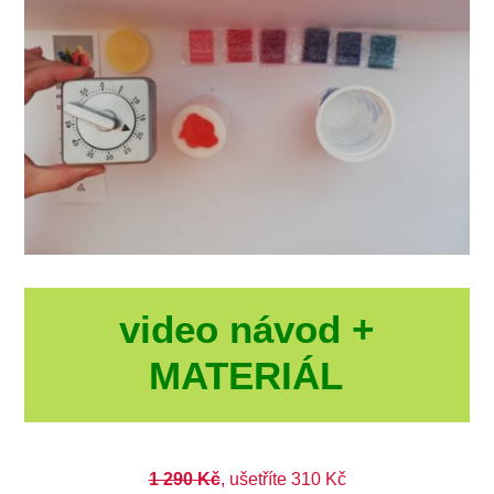
video návod +
MATERIÁL
1 290
Kč
, ušetříte 310 Kč