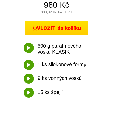
980
Kč
809,92
Kč bez DPH
VLOŽIT do košíku
500 g parafínového
vosku KLASIK
1 ks silokonové formy
9 ks vonných vosků
15 ks špejlí