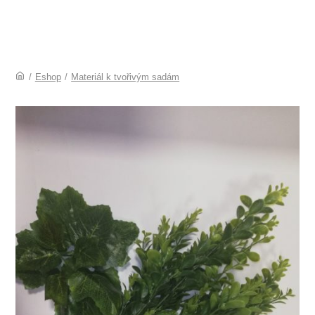
/
Eshop
/
Materiál k tvořivým sadám