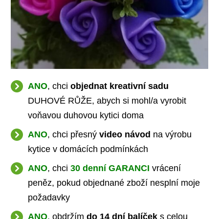
ANO
, chci
objednat kreativní sadu
DUHOVÉ RŮŽE, abych si mohl/a vyrobit
voňavou duhovou kytici doma
ANO
, chci přesný
video návod
na výrobu
kytice v domácích podmínkách
ANO
, chci
30 denní GARANCI
vrácení
peněz, pokud objednané zboží nesplní moje
požadavky
ANO
, obdržím
do 14 dní balíček
s celou