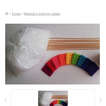
/
Eshop
/
Materiál k tvořivým sadám