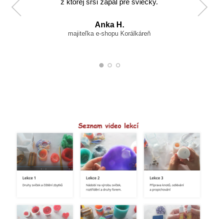
z ktorej srší zápal pre sviečky.
Anka H.
majiteľka e-shopu Korálkáreň