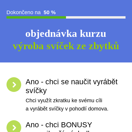
Dokončeno na
50 %
objednávka kurzu
výroba svíček ze zbytků
Ano - chci se naučit vyrábět
svíčky
Chci využít zkratku ke svému cíli
a vyrábět svíčky v pohodlí domova.
Ano - chci BONUSY