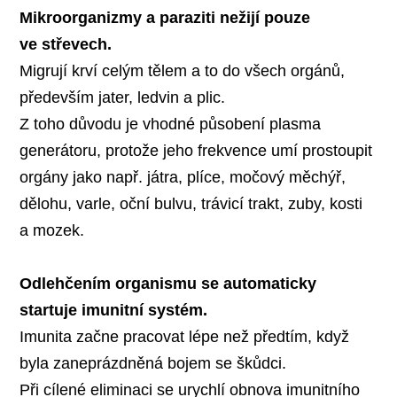
Mikroorganizmy a paraziti nežijí pouze
ve střevech.
Migrují krví celým tělem a to do všech orgánů,
především jater, ledvin a plic.
Z toho důvodu je vhodné působení plasma
generátoru, protože jeho frekvence umí prostoupit
orgány jako např. játra, plíce, močový měchýř,
dělohu, varle, oční bulvu, trávicí trakt, zuby, kosti
a mozek.
Odlehčením organismu se automaticky
startuje imunitní systém.
Imunita začne pracovat lépe než předtím, když
byla zaneprázdněná bojem se škůdci.
Při cílené eliminaci se urychlí obnova imunitního