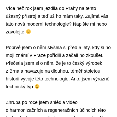
nahromaděné v těle a způsobují zdravotní
Více než rok jsem jezdila do Prahy na tento
diskomfort.
úžasný přístroj a teď už ho mám taky. Zajímá vás
tato nová moderní technologie? Napište mi nebo
Umí podpořit obranyschopnost organismu
zavolejte
a zmírnit negativní dopady zásahů do imunitního
systému. Často odstraňuje rychle a efektivně
Poprvé jsem o něm slyšela si před 5 lety, kdy si ho
již chronické projevy a uvádí osoby do psychické
moji známí v Praze pořídili a začali ho zkoušet.
pohody.
Přečetla jsem si o něm, že je to český výrobek
z Brna a navazuje na dlouhou, téměř stoletou
Má působení plasmy negativní účinky?
historii vývoje této technologie. Ano, jsem výrazně
V některých případech se může projevit zvýšená
technický typ
únava a bolesti hlavy, je důležité zvýšit v období
14 dní po aplikaci pitný režim a více odpočívat.
Zhruba po roce jsem shlédla video
o harmonizačních a regeneračních účincích této
Plazmový generátor Rifetech je experimentální