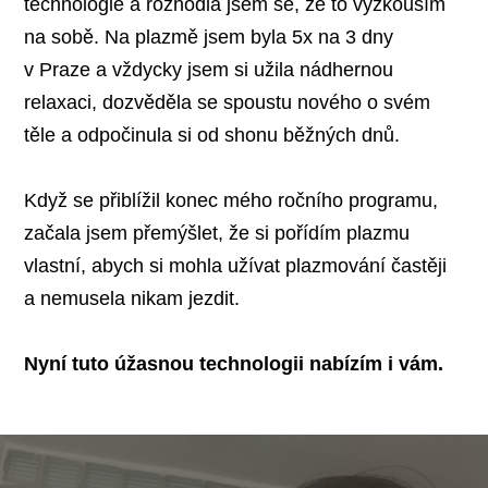
technologie a rozhodla jsem se, že to vyzkouším
přístroj a nenahrazuje lékařskou péči.
na sobě. Na plazmě jsem byla 5x na 3 dny
Není zamýšlen k léčení nemocí, není zdravotnický
v Praze a vždycky jsem si užila nádhernou
prostředek ale podpora.
relaxaci, dozvěděla se spoustu nového o svém
Plasma může působit s laskavým přístupem jako
těle a odpočinula si od shonu běžných dnů.
důležitý stavební kámen pro harmonizaci těla.
Když se přiblížil konec mého ročního programu,
Jak zjistím, že je patogen pryč?
začala jsem přemýšlet, že si pořídím plazmu
Po 4 týdnech se provádí kontrolní měření
vlastní, abych si mohla užívat plazmování častěji
BioFeedbacku. Sken je neinvazivní a trvá 15 - 30
a nemusela nikam jezdit.
minut.
Nyní tuto úžasnou technologii nabízím i vám.
Jak často se chodí na plazmování?
Zpravidla jedno sezení nemusí být vždy
dostačující a je potřeba působení frekvencí