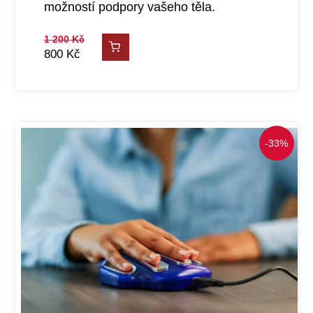
možností podpory vašeho těla.
1 200
Kč
800
Kč
-33%