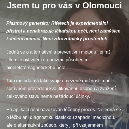
opakovat.
Jsem tu pro vás v Olomouci
Opakovat plasmování je nejlépe 3 x v intervalu
​Plazmový generátor Rifetech je experimentální
max. 5 dní.
přístroj a nenahrazuje lékařskou péči, není zamýšlen
k léčení nemocí. Není zdravotnický prostředek.
Průměrná délka jednoho sezení je 2,5 až 3,5
hodiny.
Jedná se o alternativní a preventivní metodu, jejímž
cílem je ovlivnění organizmu působením
bioelektromagnetického pole.
Tato metoda má také svoje omezené možnosti a při
správném provedení kvalifikovanou osobou a zvážení
celkového stavu nemá nežádoucí účinky.
Při aplikaci není navozován léčebný proces. Nejedná se
o léčbu ani diagnostiku klasickou západní medicínou,
ale o alternativní způsob, který ji při vzájemném