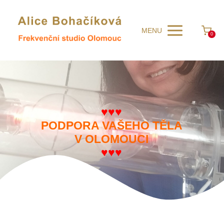
MENU
0
♥♥♥
PODPORA VAŠEHO TĚLA
V OLOMOUCI
♥♥♥