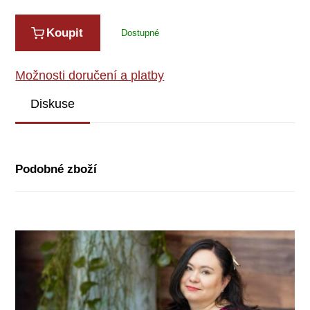
Koupit
Dostupné
Možnosti doručení a platby
Diskuse
Podobné zboží
až
-33%
-33%
-33%
-40%