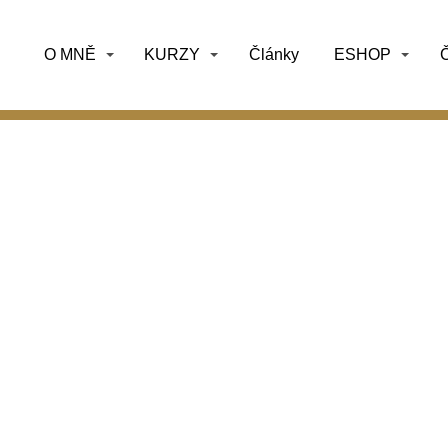
O MNĚ
KURZY
Články
ESHOP
Č