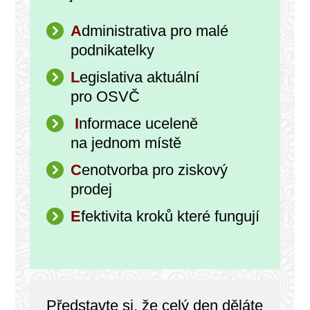
A
dministrativa pro malé
podnikatelky
L
egislativa aktuální
pro OSVČ
I
nformace uceleně
na jednom místě
C
enotvorba pro ziskový
prodej
E
fektivita kroků které fungují
Představte si, že celý den děláte