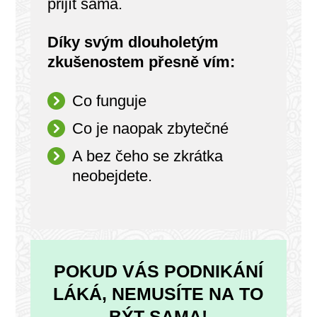
přijít sama.
Díky svým dlouholetým
zkušenostem přesně vím:
Co funguje
Co je naopak zbytečné
A bez čeho se zkrátka
neobejdete.
POKUD VÁS PODNIKÁNÍ
LÁKÁ, NEMUSÍTE NA TO
BÝT SAMA!