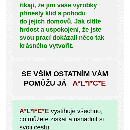
říkají, že jim vaše výrobky
přinesly klid a pohodu
do jejich domovů. Jak cítíte
hrdost a uspokojení, že jste
svou prací dokázali něco tak
krásného vytvořit.
SE VŠÍM OSTATNÍM VÁM
POMŮŽU JÁ
A*L*I*C*E
A*L*I*C*E
vystihuje všechno,
co můžete získat a usnadnit si
svoji cestu: