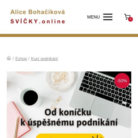
MENU
0
/
Eshop
/
Kurz podnikání
-50%