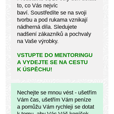
to, co Vás nejvíc
baví. Soustředíte se na svoji
tvorbu a pod rukama vznikají
nádherná díla. Sledujete
nadšení zákazníků a pochvaly
na Vaše výrobky.
VSTUPTE DO MENTORINGU
A VYDEJTE SE NA CESTU
K ÚSPĚCHU!
Nechejte se mnou vést - ušetřím
Vám čas, ušetřím Vám peníze
a pomůžu Vám rychleji se dotat
k tomu, aby Vás Váš koníček