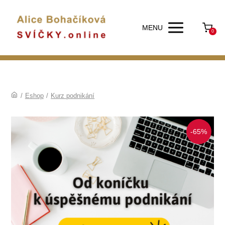
MENU
0
/
Eshop
/
Kurz podnikání
-65%