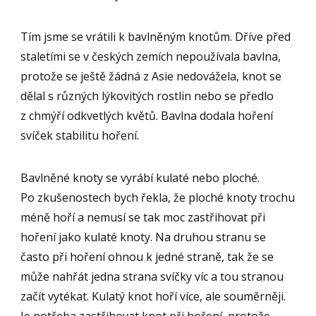
Tím jsme se vrátili k bavlněným knotům. Dříve před
staletími se v českých zemích nepoužívala bavlna,
protože se ještě žádná z Asie nedovážela, knot se
dělal s různých lýkovitých rostlin nebo se předlo
z chmýří odkvetlých květů. Bavlna dodala hoření
svíček stabilitu hoření.
Bavlněné knoty se vyrábí kulaté nebo ploché.
Po zkušenostech bych řekla, že ploché knoty trochu
méně hoří a nemusí se tak moc zastřihovat při
hoření jako kulaté knoty. Na druhou stranu se
často při hoření ohnou k jedné straně, tak že se
může nahřát jedna strana svíčky víc a tou stranou
začít vytékat. Kulatý knot hoří více, ale souměrněji.