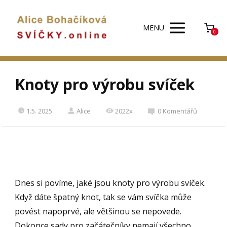
MENU
0
Knoty pro výrobu svíček
1.5. 2025
Alice
2022x
0 Komentářů
Dnes si povíme, jaké jsou knoty pro výrobu svíček.
Když dáte špatný knot, tak se vám svíčka může
povést napoprvé, ale většinou se nepovede.
Dokonce sady pro začátečníky nemají všechno