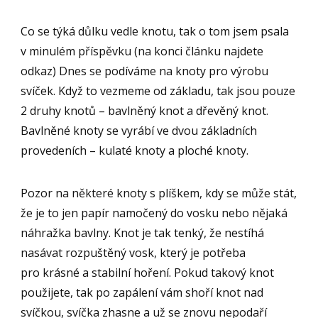
Co se týká důlku vedle knotu, tak o tom jsem psala
v minulém příspěvku (na konci článku najdete
odkaz) Dnes se podíváme na knoty pro výrobu
svíček. Když to vezmeme od základu, tak jsou pouze
2 druhy knotů – bavlněný knot a dřevěný knot.
Bavlněné knoty se vyrábí ve dvou základních
provedeních – kulaté knoty a ploché knoty.
Pozor na některé knoty s plíškem, kdy se může stát,
že je to jen papír namočený do vosku nebo nějaká
náhražka bavlny. Knot je tak tenký, že nestíhá
nasávat rozpuštěný vosk, který je potřeba
pro krásné a stabilní hoření. Pokud takový knot
použijete, tak po zapálení vám shoří knot nad
svíčkou, svíčka zhasne a už se znovu nepodaří