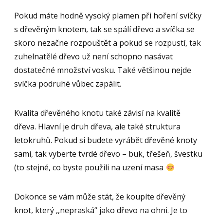
Pokud máte hodně vysoký plamen při hoření svíčky
s dřevěným knotem, tak se spálí dřevo a svíčka se
skoro nezačne rozpouštět a pokud se rozpustí, tak
zuhelnatělé dřevo už není schopno nasávat
dostatečné množství vosku. Také většinou nejde
svíčka podruhé vůbec zapálit.
Kvalita dřevěného knotu také závisí na kvalitě
dřeva. Hlavní je druh dřeva, ale také struktura
letokruhů. Pokud si budete vyrábět dřevěné knoty
sami, tak vyberte tvrdé dřevo – buk, třešeň, švestku
(to stejné, co byste použili na uzení masa
Dokonce se vám může stát, že koupíte dřevěný
knot, který ,,nepraská“ jako dřevo na ohni. Je to