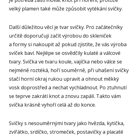
Je potřeba zastřihovat knot při hoření, protože
velký plamen také může způsobit vytékání svíčky.
Další důležitou věcí je tvar svíčky. Pro začátečníky
určitě doporučuji začít výrobou do skleniček
a formy si nakoupit až pokud zjistíte, že vás výroba
svíček baví. Nejlépe se osvědčily kulaté a válcové
tvary. Svíčka ve tvaru koule, vajíčka nebo válce se
nejméně roztéká, hoří souměrně, při uhašení svíčky
stačí horní okraj rukou upravit a ohnout měkký
vosk doprostřed a nechat vychladnout. Po ztuhnutí
se teprve zakrátí knot a znovu zapálí. Takto vám
svíčka krásně vyhoří celá až do konce.
Svíčky s nesouměrnými tvary jako hvězda, kytička,
zvířátko, srdíčko, stromeček, postavičky a placaté