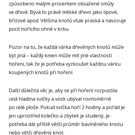
způsobeno malým procentem obsažené smůly
ve dřevě. Bývá to právě měkké dřevo jako lipové,
břízové apod. Většina knotů však praská a navozuje
pocit hořícího ohně v krbu.
Pozor na to, že každá várka dřevěných knotů může
být jiná – každý kmen může mít jiné vlastnosti
hoření, tak že je potřeba vyzkoušet každou várku
koupených knotů při hoření.
Další důležitá věc je, aby se při hoření rozpustila
celá hladina svíčky a vosk ubýval rovnoměrně
po celé ploše. Pokud svíčka hoří 2 hodiny a pořád je
jen uprostřed kolečko a zbytek je studený, je
potřeba dát příště větší průměr bavlněného knotu
nebo větší dřevěný knot.