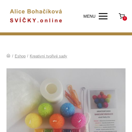
MENU
0
/
Eshop
/
Kreativní tvořivé sady