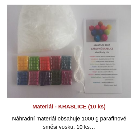
Kreativní sada + video návod - KRASLICE (10
Materiál - KRASLICE (10 ks)
ks)
Náhradní materiál obsahuje 1000 g parafínové
Sada na výrobu 10 ks voňavých svíček ve tvaru
směsi vosku, 10 ks…
velikonočních…