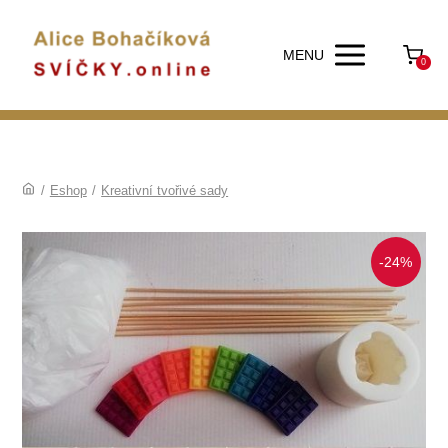
MENU
0
/
Eshop
/
Kreativní tvořivé sady
-24%