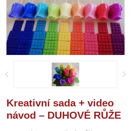
Kreativní sada + video
návod – DUHOVÉ RŮŽE